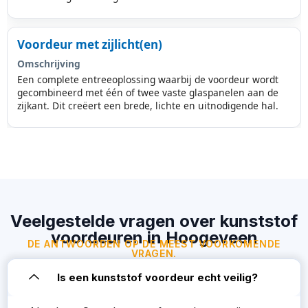
Voordeur met zijlicht(en)
Omschrijving
Een complete entreeoplossing waarbij de voordeur wordt
gecombineerd met één of twee vaste glaspanelen aan de
zijkant. Dit creëert een brede, lichte en uitnodigende hal.
Veelgestelde vragen over kunststof
voordeuren in Hoogeveen
DE ANTWOORDEN OP DE MEEST VOORKOMENDE
VRAGEN.
Is een kunststof voordeur echt veilig?