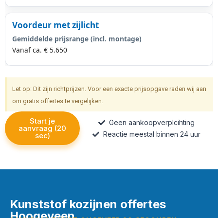
Voordeur met zijlicht
Gemiddelde prijsrange (incl. montage)
Vanaf ca. € 5.650
Let op: Dit zijn richtprijzen. Voor een exacte prijsopgave raden wij aan
om gratis offertes te vergelijken.
Start je
Geen aankoopverplcihting
aanvraag (20
Reactie meestal binnen 24 uur
sec)
Kunststof kozijnen offertes
Hoogeveen