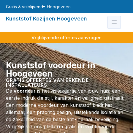
Gratis & vrijblijvend
Hoogeveen
Kunststof Kozijnen Hoogeveen
Vrijblijvende offertes aanvragen
Kunststof voordeur in
Hoogeveen
GRATIS OFFERTES VAN ERKENDE
INSTALLATEURS
De
voordeur
is het visitekaartje van jouw huis; een
eerste indruk die stijl, karakter en veiligheid uitstraalt.
Een moderne voordeur van kunststof biedt het
allemaal: een prachtig design, uitstekende isolatie en
de zekerheid van de beste anti-inbraak beveiliging.
Vergelijk via ons platform gratis en vrijblijvend de