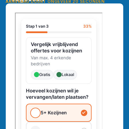
AANVRAAG DUURT ONGEVEER 20 SECONDEN